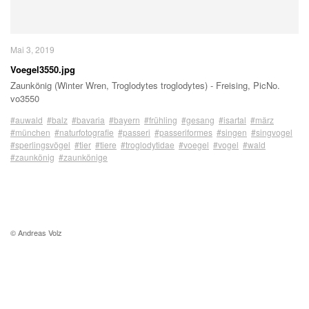
Mai 3, 2019
Voegel3550.jpg
Zaunkönig (Winter Wren, Troglodytes troglodytes) - Freising, PicNo.
vo3550
#auwald
#balz
#bavaria
#bayern
#frühling
#gesang
#isartal
#märz
#münchen
#naturfotografie
#passeri
#passeriformes
#singen
#singvogel
#sperlingsvögel
#tier
#tiere
#troglodytidae
#voegel
#vogel
#wald
#zaunkönig
#zaunkönige
© Andreas Volz