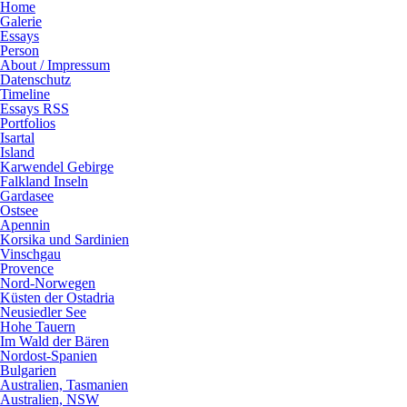
Home
Galerie
Essays
Person
About / Impressum
Datenschutz
Timeline
Essays RSS
Portfolios
Isartal
Island
Karwendel Gebirge
Falkland Inseln
Gardasee
Ostsee
Apennin
Korsika und Sardinien
Vinschgau
Provence
Nord-Norwegen
Küsten der Ostadria
Neusiedler See
Hohe Tauern
Im Wald der Bären
Nordost-Spanien
Bulgarien
Australien, Tasmanien
Australien, NSW