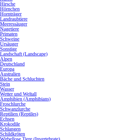
Hirsche
Hörnchen
Hornträger
Landraubtiere
Meeressäuger
Nagetiere
Primaten
Schweine
Ursäuger
Sonstige
Landschaft (Landscape)
Alpen
Deutschland
Europa
Australien
Bäche und Schluchten
Stein
Wasser
Wetter und Weltall
Amphibien (Amphibians)
Froschlurche
Schwanzlurche
Reptilien (Reptiles)
Echsen
Krokodile
Schlangen
Schildkröten
Wirbellose Tiere (Invertebrate)