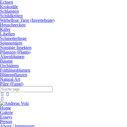
Echsen
Krokodile
Schlangen
Schildkröten
Wirbellose Tiere (Invertebrate)
Heuschrecken
Käfer
Libellen
Schmetterlinge
Spinnentiere
Sonstige Insekten
Pflanzen (Plants)
Alpenblumen
Bäume
Orchideen
Frühlingsblumen
Blütenpflanzen
Natural Art
Pilze (Fungi)
Home
Galerie
Essays
Person
About / Impressum