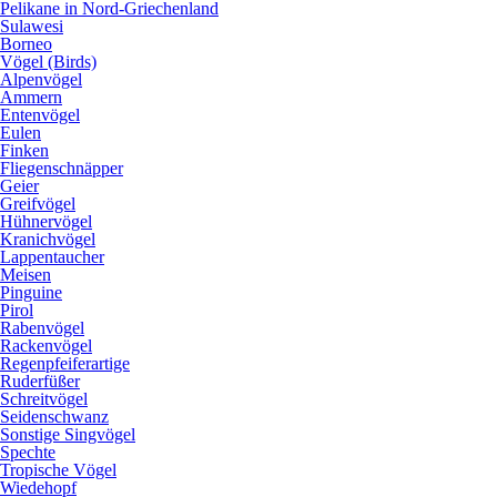
Pelikane in Nord-Griechenland
Sulawesi
Borneo
Vögel (Birds)
Alpenvögel
Ammern
Entenvögel
Eulen
Finken
Fliegenschnäpper
Geier
Greifvögel
Hühnervögel
Kranichvögel
Lappentaucher
Meisen
Pinguine
Pirol
Rabenvögel
Rackenvögel
Regenpfeiferartige
Ruderfüßer
Schreitvögel
Seidenschwanz
Sonstige Singvögel
Spechte
Tropische Vögel
Wiedehopf