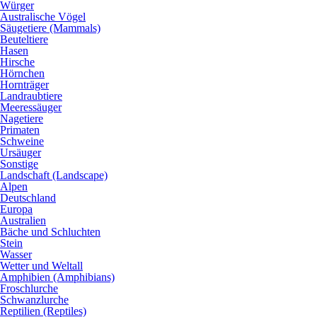
Würger
Australische Vögel
Säugetiere (Mammals)
Beuteltiere
Hasen
Hirsche
Hörnchen
Hornträger
Landraubtiere
Meeressäuger
Nagetiere
Primaten
Schweine
Ursäuger
Sonstige
Landschaft (Landscape)
Alpen
Deutschland
Europa
Australien
Bäche und Schluchten
Stein
Wasser
Wetter und Weltall
Amphibien (Amphibians)
Froschlurche
Schwanzlurche
Reptilien (Reptiles)