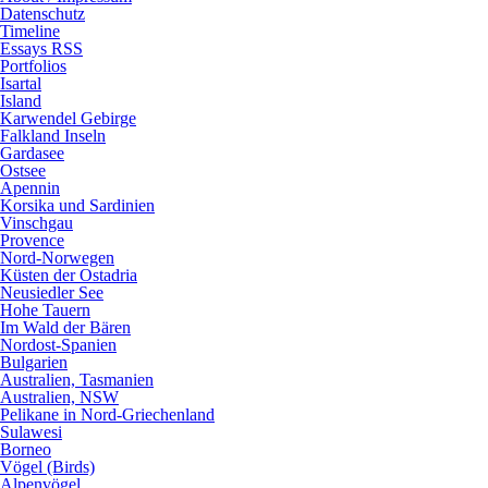
Datenschutz
Timeline
Essays RSS
Portfolios
Isartal
Island
Karwendel Gebirge
Falkland Inseln
Gardasee
Ostsee
Apennin
Korsika und Sardinien
Vinschgau
Provence
Nord-Norwegen
Küsten der Ostadria
Neusiedler See
Hohe Tauern
Im Wald der Bären
Nordost-Spanien
Bulgarien
Australien, Tasmanien
Australien, NSW
Pelikane in Nord-Griechenland
Sulawesi
Borneo
Vögel (Birds)
Alpenvögel