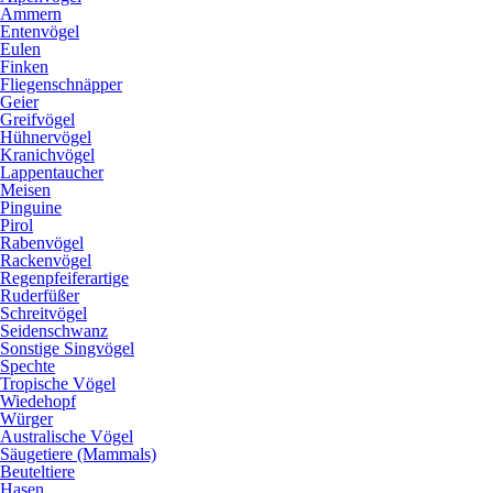
Ammern
Entenvögel
Eulen
Finken
Fliegenschnäpper
Geier
Greifvögel
Hühnervögel
Kranichvögel
Lappentaucher
Meisen
Pinguine
Pirol
Rabenvögel
Rackenvögel
Regenpfeiferartige
Ruderfüßer
Schreitvögel
Seidenschwanz
Sonstige Singvögel
Spechte
Tropische Vögel
Wiedehopf
Würger
Australische Vögel
Säugetiere (Mammals)
Beuteltiere
Hasen