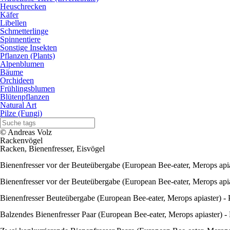
Heuschrecken
Käfer
Libellen
Schmetterlinge
Spinnentiere
Sonstige Insekten
Pflanzen (Plants)
Alpenblumen
Bäume
Orchideen
Frühlingsblumen
Blütenpflanzen
Natural Art
Pilze (Fungi)
© Andreas Volz
Rackenvögel
Racken, Bienenfresser, Eisvögel
Bienenfresser vor der Beuteübergabe (European Bee-eater, Merops apia
Bienenfresser vor der Beuteübergabe (European Bee-eater, Merops apia
Bienenfresser Beuteübergabe (European Bee-eater, Merops apiaster) -
Balzendes Bienenfresser Paar (European Bee-eater, Merops apiaster) -