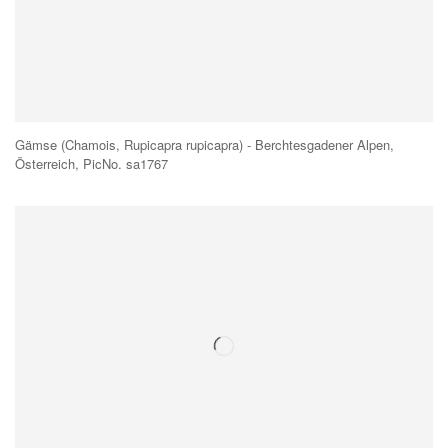
Gämse (Chamois, Rupicapra rupicapra) - Berchtesgadener Alpen,
Österreich, PicNo. sa1767