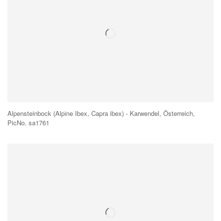
Alpensteinbock (Alpine Ibex, Capra ibex) - Karwendel, Österreich,
PicNo. sa1761