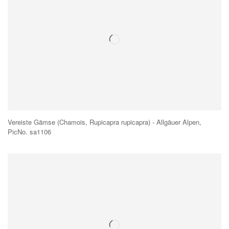
Vereiste Gämse (Chamois, Rupicapra rupicapra) - Allgäuer Alpen,
PicNo. sa1106