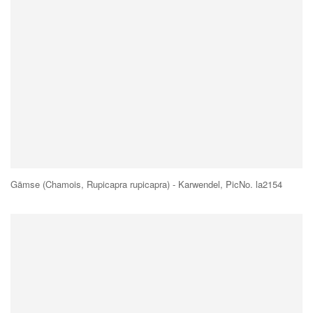
Gämse (Chamois, Rupicapra rupicapra) - Karwendel, PicNo. la2154