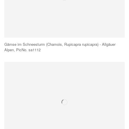
Gämse im Schneesturm (Chamois, Rupicapra rupicapra) - Allgäuer
Alpen, PicNo. sa1112