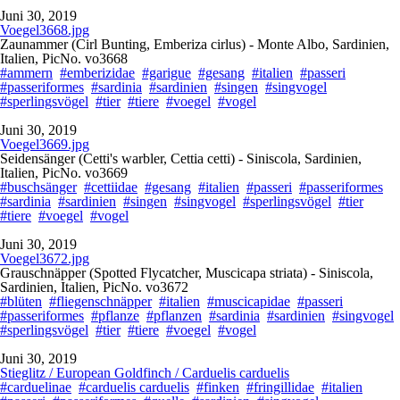
Juni 30, 2019
Voegel3668.jpg
Zaunammer (Cirl Bunting, Emberiza cirlus) - Monte Albo, Sardinien,
Italien, PicNo. vo3668
#ammern
#emberizidae
#garigue
#gesang
#italien
#passeri
#passeriformes
#sardinia
#sardinien
#singen
#singvogel
#sperlingsvögel
#tier
#tiere
#voegel
#vogel
Juni 30, 2019
Voegel3669.jpg
Seidensänger (Cetti's warbler, Cettia cetti) - Siniscola, Sardinien,
Italien, PicNo. vo3669
#buschsänger
#cettiidae
#gesang
#italien
#passeri
#passeriformes
#sardinia
#sardinien
#singen
#singvogel
#sperlingsvögel
#tier
#tiere
#voegel
#vogel
Juni 30, 2019
Voegel3672.jpg
Grauschnäpper (Spotted Flycatcher, Muscicapa striata) - Siniscola,
Sardinien, Italien, PicNo. vo3672
#blüten
#fliegenschnäpper
#italien
#muscicapidae
#passeri
#passeriformes
#pflanze
#pflanzen
#sardinia
#sardinien
#singvogel
#sperlingsvögel
#tier
#tiere
#voegel
#vogel
Juni 30, 2019
Stieglitz / European Goldfinch / Carduelis carduelis
#carduelinae
#carduelis carduelis
#finken
#fringillidae
#italien