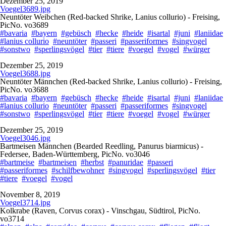
Dezember 25, 2019
Voegel3689.jpg
Neuntöter Weibchen (Red-backed Shrike, Lanius collurio) - Freising,
PicNo. vo3689
#bavaria
#bayern
#gebüsch
#hecke
#heide
#isartal
#juni
#laniidae
#lanius collurio
#neuntöter
#passeri
#passeriformes
#singvogel
#sonstwo
#sperlingsvögel
#tier
#tiere
#voegel
#vogel
#würger
Dezember 25, 2019
Voegel3688.jpg
Neuntöter Männchen (Red-backed Shrike, Lanius collurio) - Freising,
PicNo. vo3688
#bavaria
#bayern
#gebüsch
#hecke
#heide
#isartal
#juni
#laniidae
#lanius collurio
#neuntöter
#passeri
#passeriformes
#singvogel
#sonstwo
#sperlingsvögel
#tier
#tiere
#voegel
#vogel
#würger
Dezember 25, 2019
Voegel3046.jpg
Bartmeisen Männchen (Bearded Reedling, Panurus biarmicus) -
Federsee, Baden-Württemberg, PicNo. vo3046
#bartmeise
#bartmeisen
#herbst
#panuridae
#passeri
#passeriformes
#schilfbewohner
#singvogel
#sperlingsvögel
#tier
#tiere
#voegel
#vogel
November 8, 2019
Voegel3714.jpg
Kolkrabe (Raven, Corvus corax) - Vinschgau, Südtirol, PicNo.
vo3714