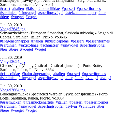
Brachpieper (Tawny Pipit, Anthus campestris) - Stagno di Cábras,
Sardinien, Italien, PicNo. vo3641
#coast
#italien
#küste
#motacillidae
#passeri
#passeriformes
#sardinien
#singvogel
#sperlingsvögel
#stelzen und pieper
#tier
#tiere
#voegel
#vogel
Juni 30, 2019
Voegel3645.jpg
Schwarzkehlchen (European Stonechat, Saxicola rubicola) - Stagno di
Cábras, Sardinien, Italien, PicNo. vo3645
#fliegenschnäpper
#italien
#muscicapidae
#passeri
#passeriformes
#sardinien
#saxicolinae
#schmätzer
#singvogel
#sperlingsvögel
#tier
#tiere
#voegel
#vogel
Juni 30, 2019
Voegel3654.jpg
Cistensänger (Zitting Cisticola, Cisticola juncidis) - Porto Botte,
Sardinien, Italien, PicNo. vo3654
#cisticolidae
#halmsängerartige
#italien
#passeri
#passeriformes
#sardinien
#singvogel
#sperlingsvögel
#tier
#tiere
#voegel
#vogel
Juni 30, 2019
Voegel3664.jpg
Brillengrasmücke (Spectacled Warbler, Sylvia conspicillata) - Porto
Botte, Sardinien, Italien, PicNo. vo3664
#grasmücken
#grasmückenartige
#italien
#passeri
#passeriformes
#sardinien
#singvogel
#sperlingsvögel
#sylvia
#sylviidae
#tier
#tiere
#voegel
#vogel