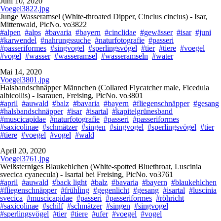
Juni 10, 2020
Voegel3822.jpg
Junge Wasseramsel (White-throated Dipper, Cinclus cinclus) - Isar,
Mittenwald, PicNo. vo3822
#alpen
#alps
#bavaria
#bayern
#cinclidae
#gewässer
#isar
#juni
#karwendel
#nahrungssuche
#naturfotografie
#passeri
#passeriformes
#singvogel
#sperlingsvögel
#tier
#tiere
#voegel
#vogel
#wasser
#wasseramsel
#wasseramseln
#water
Mai 14, 2020
Voegel3801.jpg
Halsbandschnäpper Männchen (Collared Flycatcher male, Ficedula
albicollis) - Isarauen, Freising, PicNo. vo3801
#april
#auwald
#balz
#bavaria
#bayern
#fliegenschnäpper
#gesang
#halsbandschnäpper
#isar
#isartal
#kapitelgrünesband
#muscicapidae
#naturfotografie
#passeri
#passeriformes
#saxicolinae
#schmätzer
#singen
#singvogel
#sperlingsvögel
#tier
#tiere
#voegel
#vogel
#wald
April 20, 2020
Voegel3761.jpg
Weißsterniges Blaukehlchen (White-spotted Bluethroat, Luscinia
svecica cyanecula) - Isartal bei Freising, PicNo. vo3761
#april
#auwald
#back light
#balz
#bavaria
#bayern
#blaukehlchen
#fliegenschnäpper
#frühling
#gegenlicht
#gesang
#isartal
#luscinia
svecica
#muscicapidae
#passeri
#passeriformes
#röhricht
#saxicolinae
#schilf
#schmätzer
#singen
#singvogel
#sperlingsvögel
#tier
#tiere
#ufer
#voegel
#vogel