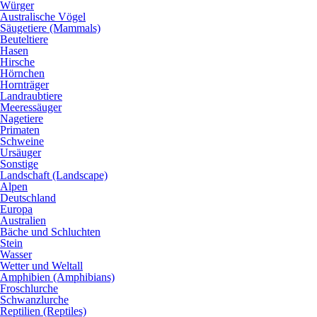
Würger
Australische Vögel
Säugetiere (Mammals)
Beuteltiere
Hasen
Hirsche
Hörnchen
Hornträger
Landraubtiere
Meeressäuger
Nagetiere
Primaten
Schweine
Ursäuger
Sonstige
Landschaft (Landscape)
Alpen
Deutschland
Europa
Australien
Bäche und Schluchten
Stein
Wasser
Wetter und Weltall
Amphibien (Amphibians)
Froschlurche
Schwanzlurche
Reptilien (Reptiles)