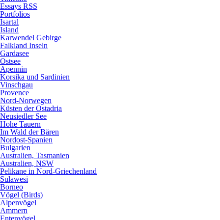
Essays RSS
Portfolios
Isartal
Island
Karwendel Gebirge
Falkland Inseln
Gardasee
Ostsee
Apennin
Korsika und Sardinien
Vinschgau
Provence
Nord-Norwegen
Küsten der Ostadria
Neusiedler See
Hohe Tauern
Im Wald der Bären
Nordost-Spanien
Bulgarien
Australien, Tasmanien
Australien, NSW
Pelikane in Nord-Griechenland
Sulawesi
Borneo
Vögel (Birds)
Alpenvögel
Ammern
Entenvögel