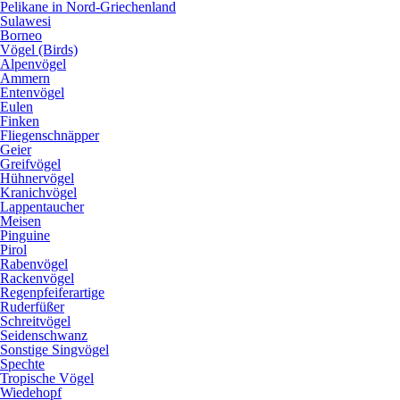
Pelikane in Nord-Griechenland
Sulawesi
Borneo
Vögel (Birds)
Alpenvögel
Ammern
Entenvögel
Eulen
Finken
Fliegenschnäpper
Geier
Greifvögel
Hühnervögel
Kranichvögel
Lappentaucher
Meisen
Pinguine
Pirol
Rabenvögel
Rackenvögel
Regenpfeiferartige
Ruderfüßer
Schreitvögel
Seidenschwanz
Sonstige Singvögel
Spechte
Tropische Vögel
Wiedehopf