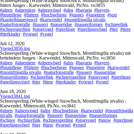
Schneesperling (White-winged Snowfinch, Montifringilla nivalis)
füttert Junges - Karwendel, Mittenwald, PicNo. vo3855
#alpen
#alpentiere
#alpenvögel
#alps
#bavaria
#bayern
#brutpflege
#füttern
#hochgebirge
#junges
#jungtiere
#juni
#kapitelblauesjuwel
#karwendel
#montifringilla nivalis
#naturfotografie
#passeri
#passeridae
#passeriformes
#schneefink
#schneesperling
#singvogel
#sperlinge
#sperlingsvögel
#tier
#tiere
#tierkinder
#voegel
#vogel
Juli 12, 2020
Voegel3856.jpg
Schneesperling (White-winged Snowfinch, Montifringilla nivalis) mit
bettelndem Jungen - Karwendel, Mittenwald, PicNo. vo3856
#alpen
#alpentiere
#alpenvögel
#alps
#bavaria
#bayern
#brutpflege
#füttern
#hochgebirge
#junges
#jungtiere
#karwendel
#montifringilla nivalis
#naturfotografie
#passeri
#passeridae
#passeriformes
#schneefink
#schneesperling
#singvogel
#sperlinge
#sperlingsvögel
#tier
#tiere
#tierkinder
#voegel
#vogel
Juni 18, 2020
Voegel3841.jpg
Schneesperling (White-winged Snowfinch, Montifringilla nivalis) -
Karwendel, Mittenwald, PicNo. vo3841
#alpen
#alpenvögel
#alps
#hochgebirge
#karwendel
#montifringilla
nivalis
#naturfotografie
#passeri
#passeridae
#passeriformes
#schnee
#schneefink
#schneesperling
#singvogel
#snow
#sperlinge
#sperlingsvögel
#tier
#tiere
#voegel
#vogel