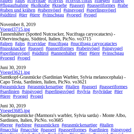
#alpen
#alps
#corvidae
#corvus
#corvus corax
#fliegen
#fliegt
#flugaufnahme
#kolkrabe
#kraehe
#passeri
#passeriformes
#rabe
#raben und krähen
#rabenvögel
#singvogel
#sperlingsvögel
#südtirol
#tier
#tiere
#vinschgau
#voegel
#vogel
November 8, 2019
Voegel3715.jpg
Tannenhäher (Spotted Nutcracker, Nucifraga caryocatactes) -
Obervinschgau, Südtirol, Italien, PicNo. vo3715
#alpen
#alps
#corvidae
#nucifraga
#nucifraga caryocatactes
#nussknacker
#passeri
#passeriformes
#rabenvögel
#singvogel
#sperlingsvögel
#südtirol
#tannenhäher
#tier
#tiere
#vinschgau
#voegel
#vogel
Juni 30, 2019
Voegel3621.jpg
Samtkopf-Grasmücke (Sardinian Warbler, Sylvia melanocephala) -
Capo Testa, Sardinien, Italien, PicNo. vo3621
#grasmücken
#grasmückenartige
#italien
#passeri
#passeriformes
#sardinien
#singvogel
#sperlingsvögel
#sylvia
#sylviidae
#tier
#tiere
#voegel
#vogel
Juni 30, 2019
Voegel3685.jpg
Sardengrasmücke (Marmora's warbler, Sylvia sarda) - Monte Albo,
Sardinien, Italien, PicNo. vo3685
#berge
#gebirge
#grasmücken
#grasmückenartige
#italien
#macchia
#macchie
#passeri
#passeriformes
#sardinien
#singvogel