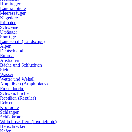
Hornträger
Landraubtiere
Meeressäuger
Nagetiere
Primaten
Schweine
Ursäuger
Sonstige
Landschaft (Landscape)
Alpen
Deutschland
Europa
Australien
Bäche und Schluchten
Stein
Wasser
Wetter und Weltall
Amphibien (Amphibians)
Froschlurche
Schwanzlurche
Reptilien (Reptiles)
Echsen
Krokodile
Schlangen
Schildkröten
Wirbellose Tiere (Invertebrate)
Heuschrecken
Käfer