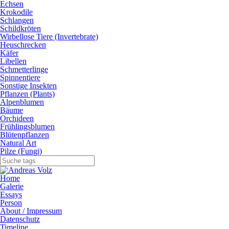
Echsen
Krokodile
Schlangen
Schildkröten
Wirbellose Tiere (Invertebrate)
Heuschrecken
Käfer
Libellen
Schmetterlinge
Spinnentiere
Sonstige Insekten
Pflanzen (Plants)
Alpenblumen
Bäume
Orchideen
Frühlingsblumen
Blütenpflanzen
Natural Art
Pilze (Fungi)
Home
Galerie
Essays
Person
About / Impressum
Datenschutz
Timeline