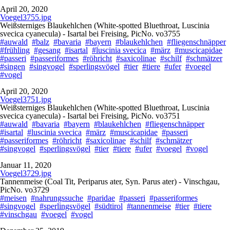
April 20, 2020
Voegel3755.jpg
Weißsterniges Blaukehlchen (White-spotted Bluethroat, Luscinia
svecica cyanecula) - Isartal bei Freising, PicNo. vo3755
#auwald
#balz
#bavaria
#bayern
#blaukehlchen
#fliegenschnäpper
#frühling
#gesang
#isartal
#luscinia svecica
#märz
#muscicapidae
#passeri
#passeriformes
#röhricht
#saxicolinae
#schilf
#schmätzer
#singen
#singvogel
#sperlingsvögel
#tier
#tiere
#ufer
#voegel
#vogel
April 20, 2020
Voegel3751.jpg
Weißsterniges Blaukehlchen (White-spotted Bluethroat, Luscinia
svecica cyanecula) - Isartal bei Freising, PicNo. vo3751
#auwald
#bavaria
#bayern
#blaukehlchen
#fliegenschnäpper
#isartal
#luscinia svecica
#märz
#muscicapidae
#passeri
#passeriformes
#röhricht
#saxicolinae
#schilf
#schmätzer
#singvogel
#sperlingsvögel
#tier
#tiere
#ufer
#voegel
#vogel
Januar 11, 2020
Voegel3729.jpg
Tannenmeise (Coal Tit, Periparus ater, Syn. Parus ater) - Vinschgau,
PicNo. vo3729
#meisen
#nahrungssuche
#paridae
#passeri
#passeriformes
#singvogel
#sperlingsvögel
#südtirol
#tannenmeise
#tier
#tiere
#vinschgau
#voegel
#vogel