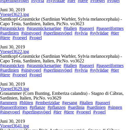
#sperlingsvögel
#sylvia
#sylviidae
#tier
#tiere
#voegel
#vogel
Juni 30, 2019
Voegel3623.jpg
Samtkopf-Grasmücke (Sardinian Warbler, Sylvia melanocephala) -
Capo Testa, Sardinien, Italien, PicNo. vo3623
#grasmücken
#grasmückenartige
#italien
#passeri
#passeriformes
#sardinien
#singvogel
#sperlingsvögel
#sylvia
#sylviidae
#tier
#tiere
#voegel
#vogel
Juni 30, 2019
Voegel3622.jpg
Samtkopf-Grasmücke (Sardinian Warbler, Sylvia melanocephala) -
Capo Testa, Sardinien, Italien, PicNo. vo3622
#grasmücken
#grasmückenartige
#italien
#passeri
#passeriformes
#sardinien
#singvogel
#sperlingsvögel
#sylvia
#sylviidae
#tier
#tiere
#voegel
#vogel
Juni 30, 2019
Voegel3629.jpg
Grauammer (Corn Bunting, Emberiza calandra) - Stagno di Cábras,
Sardinien, Italien, PicNo. vo3629
#ammern
#blüten
#emberizidae
#gesang
#italien
#passeri
#passeriformes
#pflanze
#pflanzen
#sardinia
#sardinien
#singen
#singvogel
#sperlingsvögel
#tier
#tiere
#voegel
#vogel
Juni 30, 2019
Voegel3641.jpg