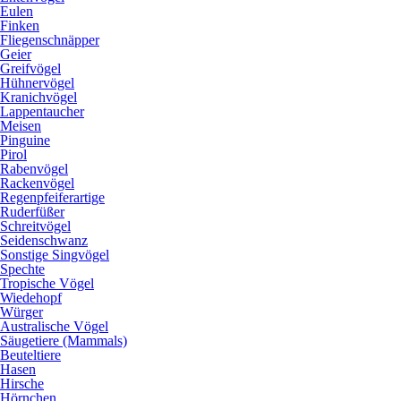
Eulen
Finken
Fliegenschnäpper
Geier
Greifvögel
Hühnervögel
Kranichvögel
Lappentaucher
Meisen
Pinguine
Pirol
Rabenvögel
Rackenvögel
Regenpfeiferartige
Ruderfüßer
Schreitvögel
Seidenschwanz
Sonstige Singvögel
Spechte
Tropische Vögel
Wiedehopf
Würger
Australische Vögel
Säugetiere (Mammals)
Beuteltiere
Hasen
Hirsche
Hörnchen