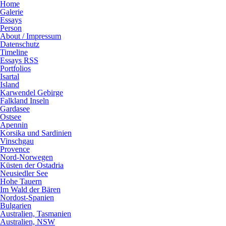
Home
Galerie
Essays
Person
About / Impressum
Datenschutz
Timeline
Essays RSS
Portfolios
Isartal
Island
Karwendel Gebirge
Falkland Inseln
Gardasee
Ostsee
Apennin
Korsika und Sardinien
Vinschgau
Provence
Nord-Norwegen
Küsten der Ostadria
Neusiedler See
Hohe Tauern
Im Wald der Bären
Nordost-Spanien
Bulgarien
Australien, Tasmanien
Australien, NSW