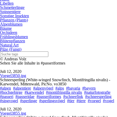
Libellen
Schmetterlinge
Spinnentiere
Sonstige Insekten
Pflanzen (Plants)
Alpenblumen
Bäume
Orchideen
Frühlingsblumen
Blütenpflanzen
Natural Art
Pilze (Fungi)
© Andreas Volz
Sehen Sie alle Inhalte in #passeriformes
Juli 12, 2020
Voegel3850.jpg
Schneesperling (White-winged Snowfinch, Montifringilla nivalis) -
Karwendel, Mittenwald, PicNo. vo3850
#alpen
#alpentiere
#alpenvögel
#alps
#bavaria
#bayern
#hochgebirge
#karwendel
#montifringilla nivalis
#naturfotografie
#passeri
#passeridae
#passeriformes
#schneefink
#schneesperling
#singvogel
#sperlinge
#sperlingsvögel
#tier
#tiere
#voegel
#vogel
Juli 12, 2020
Voegel3855.jpg