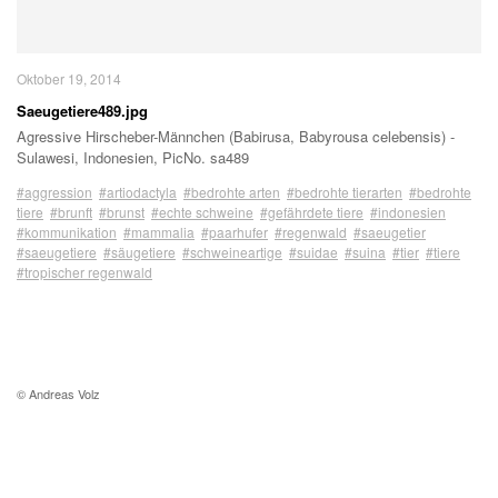
Oktober 19, 2014
Saeugetiere489.jpg
Agressive Hirscheber-Männchen (Babirusa, Babyrousa celebensis) -
Sulawesi, Indonesien, PicNo. sa489
#aggression
#artiodactyla
#bedrohte arten
#bedrohte tierarten
#bedrohte
tiere
#brunft
#brunst
#echte schweine
#gefährdete tiere
#indonesien
#kommunikation
#mammalia
#paarhufer
#regenwald
#saeugetier
#saeugetiere
#säugetiere
#schweineartige
#suidae
#suina
#tier
#tiere
#tropischer regenwald
© Andreas Volz