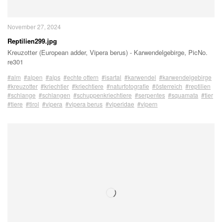
November 27, 2024
Reptilien299.jpg
Kreuzotter (European adder, Vipera berus) - Karwendelgebirge, PicNo.
re301
#alm
#alpen
#alps
#echte ottern
#isartal
#karwendel
#karwendelgebirge
#kreuzotter
#kriechtier
#kriechtiere
#naturfotografie
#österreich
#reptilien
#schlange
#schlangen
#schuppenkriechtiere
#serpentes
#squamata
#tier
#tiere
#tirol
#vipera
#vipera berus
#viperidae
#vipern