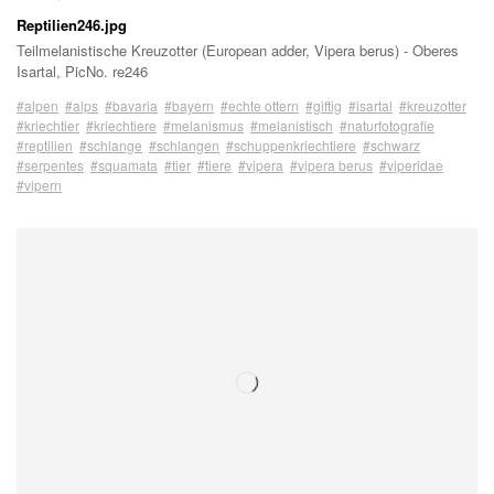
Reptilien246.jpg
Teilmelanistische Kreuzotter (European adder, Vipera berus) - Oberes
Isartal, PicNo. re246
#alpen
#alps
#bavaria
#bayern
#echte ottern
#giftig
#isartal
#kreuzotter
#kriechtier
#kriechtiere
#melanismus
#melanistisch
#naturfotografie
#reptilien
#schlange
#schlangen
#schuppenkriechtiere
#schwarz
#serpentes
#squamata
#tier
#tiere
#vipera
#vipera berus
#viperidae
#vipern