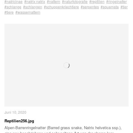
#natricinae
#natrix natrix
#nattern
#naturfotografie
#reptilien
#ringelnatter
#schlange
#schlangen
#schuppenkriechtiere
#serpentes
#squamata
#tier
#tiere
#wassernattern
Juni 10, 2020
Reptilien256.jpg
Alpen-Barrenringelnatter (Barred grass snake, Natrix helvetica ssp.),