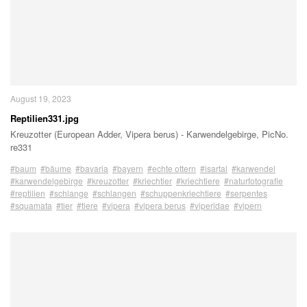
August 19, 2023
Reptilien331.jpg
Kreuzotter (European Adder, Vipera berus) - Karwendelgebirge, PicNo.
re331
#baum
#bäume
#bavaria
#bayern
#echte ottern
#isartal
#karwendel
#karwendelgebirge
#kreuzotter
#kriechtier
#kriechtiere
#naturfotografie
#reptilien
#schlange
#schlangen
#schuppenkriechtiere
#serpentes
#squamata
#tier
#tiere
#vipera
#vipera berus
#viperidae
#vipern