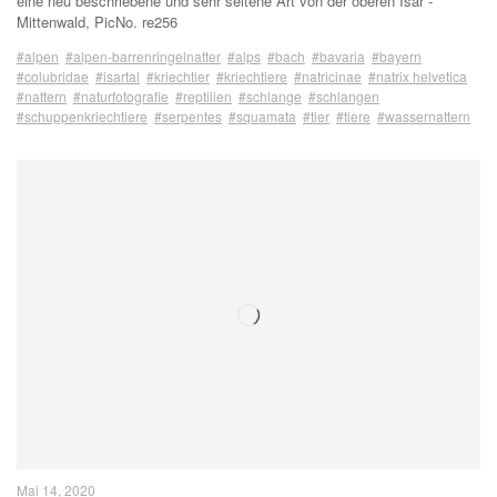
eine neu beschriebene und sehr seltene Art von der oberen Isar -
Mittenwald, PicNo. re256
#alpen
#alpen-barrenringelnatter
#alps
#bach
#bavaria
#bayern
#colubridae
#isartal
#kriechtier
#kriechtiere
#natricinae
#natrix helvetica
#nattern
#naturfotografie
#reptilien
#schlange
#schlangen
#schuppenkriechtiere
#serpentes
#squamata
#tier
#tiere
#wassernattern
Mai 14, 2020