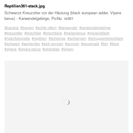
Reptilien361-stack.jpg
Schwarze Kreuzotter vor der Häutung (black european adder, Vipera
berus) - Karwendelgebirge, PicNo. re361
#bavaria
#bayern
#echte ottern
#karwendel
#karwendelgebirge
#kreuzotter
#kriechtier
#kriechtiere
#melanismus
#melanistisch
#naturfotografie
#reptilien
#schlange
#schlangen
#schuppenkriechtiere
#schwarz
#serpentes
#sich sonnen
#sonnen
#squamata
#tier
#tiere
#vipera
#vipera berus
#viperidae
#vipern