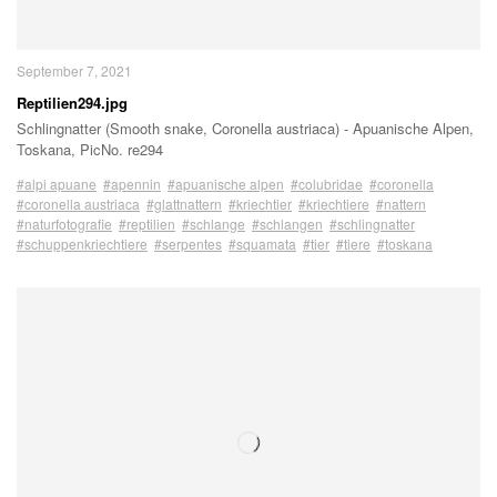
September 7, 2021
Reptilien294.jpg
Schlingnatter (Smooth snake, Coronella austriaca) - Apuanische Alpen,
Toskana, PicNo. re294
#alpi apuane
#apennin
#apuanische alpen
#colubridae
#coronella
#coronella austriaca
#glattnattern
#kriechtier
#kriechtiere
#nattern
#naturfotografie
#reptilien
#schlange
#schlangen
#schlingnatter
#schuppenkriechtiere
#serpentes
#squamata
#tier
#tiere
#toskana