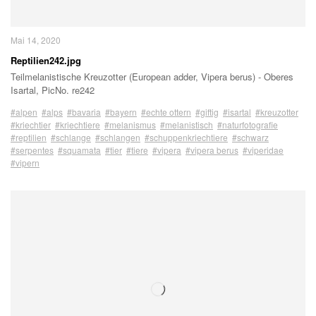
Mai 14, 2020
Reptilien242.jpg
Teilmelanistische Kreuzotter (European adder, Vipera berus) - Oberes
Isartal, PicNo. re242
#alpen
#alps
#bavaria
#bayern
#echte ottern
#giftig
#isartal
#kreuzotter
#kriechtier
#kriechtiere
#melanismus
#melanistisch
#naturfotografie
#reptilien
#schlange
#schlangen
#schuppenkriechtiere
#schwarz
#serpentes
#squamata
#tier
#tiere
#vipera
#vipera berus
#viperidae
#vipern