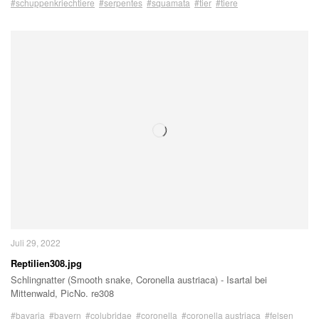
#schuppenkriechtiere
#serpentes
#squamata
#tier
#tiere
Juli 29, 2022
Reptilien308.jpg
Schlingnatter (Smooth snake, Coronella austriaca) - Isartal bei
Mittenwald, PicNo. re308
#bavaria
#bayern
#colubridae
#coronella
#coronella austriaca
#felsen