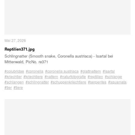
Mai 27, 2026
Reptilien371.jpg
Schlingnatter (Smooth snake, Coronella austriaca) - Isartal bei
Mittenwald, PicNo. re371
#colubridae
#coronella
#coronella austriaca
#glattnattern
#isartal
#kriechtier
#kriechtiere
#nattern
#naturfotografie
#reptilien
#schlange
#schlangen
#schlingnatter
#schuppenkriechtiere
#serpentes
#squamata
#tier
#tiere