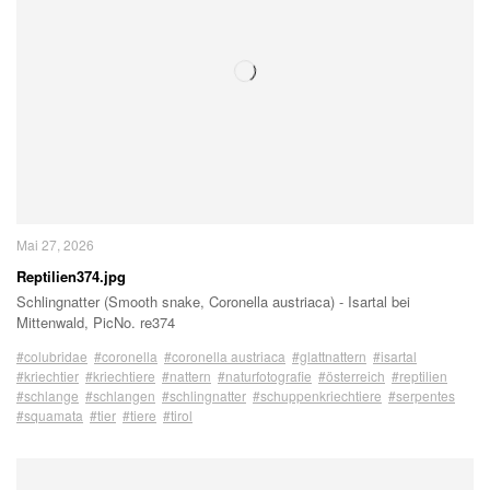
Mai 27, 2026
Reptilien374.jpg
Schlingnatter (Smooth snake, Coronella austriaca) - Isartal bei
Mittenwald, PicNo. re374
#colubridae
#coronella
#coronella austriaca
#glattnattern
#isartal
#kriechtier
#kriechtiere
#nattern
#naturfotografie
#österreich
#reptilien
#schlange
#schlangen
#schlingnatter
#schuppenkriechtiere
#serpentes
#squamata
#tier
#tiere
#tirol