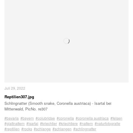
Juli 29, 2022
Reptilien307.jpg
Schlingnatter (Smooth snake, Coronella austriaca) - Isartal bei
Mittenwald, PicNo. re307
#bavaria
#bayern
#colubridae
#coronella
#coronella austriaca
#felsen
#glattnattern
#isartal
#kriechtier
#kriechtiere
#nattern
#naturfotografie
#reptilien
#rocks
#schlange
#schlangen
#schlingnatter