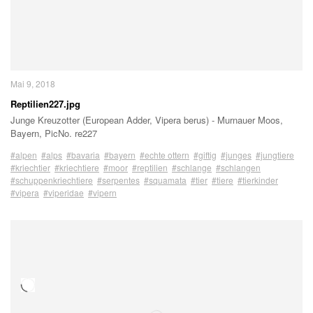
Mai 9, 2018
Reptilien227.jpg
Junge Kreuzotter (European Adder, Vipera berus) - Murnauer Moos,
Bayern, PicNo. re227
#alpen
#alps
#bavaria
#bayern
#echte ottern
#giftig
#junges
#jungtiere
#kriechtier
#kriechtiere
#moor
#reptilien
#schlange
#schlangen
#schuppenkriechtiere
#serpentes
#squamata
#tier
#tiere
#tierkinder
#vipera
#viperidae
#vipern