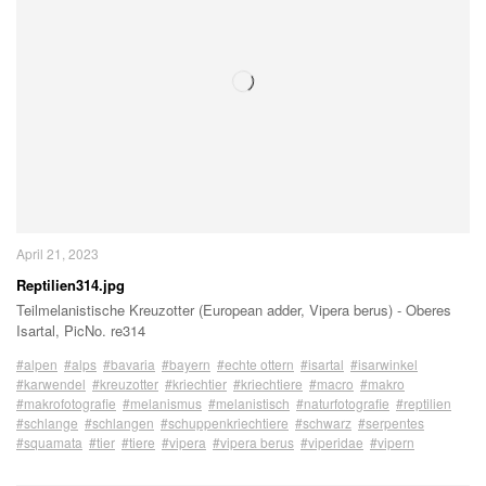
April 21, 2023
Reptilien314.jpg
Teilmelanistische Kreuzotter (European adder, Vipera berus) - Oberes
Isartal, PicNo. re314
#alpen
#alps
#bavaria
#bayern
#echte ottern
#isartal
#isarwinkel
#karwendel
#kreuzotter
#kriechtier
#kriechtiere
#macro
#makro
#makrofotografie
#melanismus
#melanistisch
#naturfotografie
#reptilien
#schlange
#schlangen
#schuppenkriechtiere
#schwarz
#serpentes
#squamata
#tier
#tiere
#vipera
#vipera berus
#viperidae
#vipern