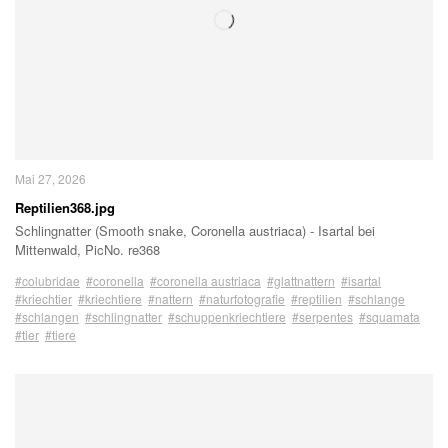
Mai 27, 2026
Reptilien368.jpg
Schlingnatter (Smooth snake, Coronella austriaca) - Isartal bei
Mittenwald, PicNo. re368
#colubridae
#coronella
#coronella austriaca
#glattnattern
#isartal
#kriechtier
#kriechtiere
#nattern
#naturfotografie
#reptilien
#schlange
#schlangen
#schlingnatter
#schuppenkriechtiere
#serpentes
#squamata
#tier
#tiere