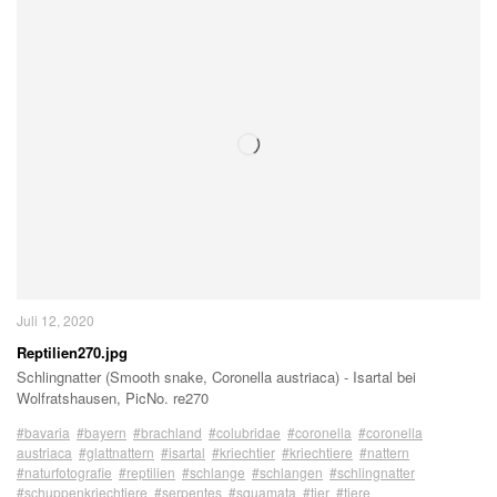
Juli 12, 2020
Reptilien270.jpg
Schlingnatter (Smooth snake, Coronella austriaca) - Isartal bei
Wolfratshausen, PicNo. re270
#bavaria
#bayern
#brachland
#colubridae
#coronella
#coronella
austriaca
#glattnattern
#isartal
#kriechtier
#kriechtiere
#nattern
#naturfotografie
#reptilien
#schlange
#schlangen
#schlingnatter
#schuppenkriechtiere
#serpentes
#squamata
#tier
#tiere