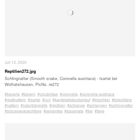
Juli 12, 2020
Reptilien272.jpg
Schlingnatter (Smooth snake, Coronella austriaca) - Isartal bei
Wolfratshausen, PicNo. re272
#bavaria
#bayern
#colubridae
#coronella
#coronella austriaca
#glattnattern
#isartal
#juni
#kapitelwilderoberlauf
#kriechtier
#kriechtiere
#nattern
#naturfotografie
#reptilien
#schlange
#schlangen
#schlingnatter
#schuppenkriechtiere
#serpentes
#squamata
#tier
#tiere