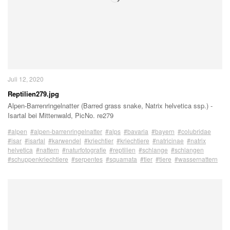
Juli 12, 2020
Reptilien279.jpg
Alpen-Barrenringelnatter (Barred grass snake, Natrix helvetica ssp.) -
Isartal bei Mittenwald, PicNo. re279
#alpen
#alpen-barrenringelnatter
#alps
#bavaria
#bayern
#colubridae
#isar
#isartal
#karwendel
#kriechtier
#kriechtiere
#natricinae
#natrix
helvetica
#nattern
#naturfotografie
#reptilien
#schlange
#schlangen
#schuppenkriechtiere
#serpentes
#squamata
#tier
#tiere
#wassernattern