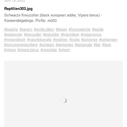
Juni 19, 2022
Reptilien303.jpg
Schwarze Kreuzotter (black european adder, Vipera berus) -
Karwendelgebirge, PicNo. re303
#bavaria
#bayern
#echte ottern
#felsen
#hochgebirge
#isartal
#karwendel
#kreuzotter
#kriechtier
#kriechtiere
#melanismus
#melanistisch
#naturfotografie
#reptilien
#rocks
#schlange
#schlangen
#schuppenkriechtiere
#schwarz
#serpentes
#squamata
#tier
#tiere
#vipera
#vipera berus
#viperidae
#vipern