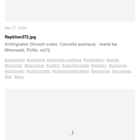
Mai 27, 2026
Reptilien372.jpg
Schlingnatter (Smooth snake, Coronella austriaca) - Isartal bei
Mittenwald, PicNo. re372
#colubridae
#coronella
#coronella austriaca
#glattnattern
#isartal
#kriechtier
#kriechtiere
#nattern
#naturfotografie
#reptilien
#schlange
#schlangen
#schlingnatter
#schuppenkriechtiere
#serpentes
#squamata
#tier
#tiere