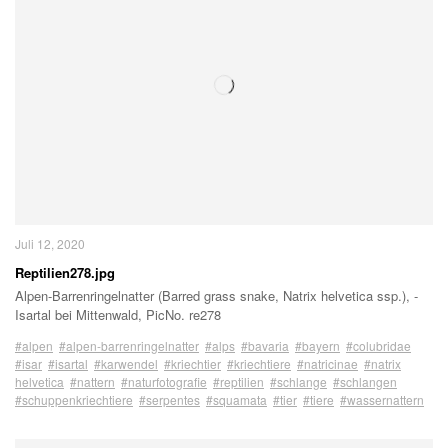
Juli 12, 2020
Reptilien278.jpg
Alpen-Barrenringelnatter (Barred grass snake, Natrix helvetica ssp.), -
Isartal bei Mittenwald, PicNo. re278
#alpen
#alpen-barrenringelnatter
#alps
#bavaria
#bayern
#colubridae
#isar
#isartal
#karwendel
#kriechtier
#kriechtiere
#natricinae
#natrix
helvetica
#nattern
#naturfotografie
#reptilien
#schlange
#schlangen
#schuppenkriechtiere
#serpentes
#squamata
#tier
#tiere
#wassernattern