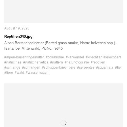
August 19, 2023
Reptilien340.jpg
Alpen-Barrenringelnatter (Barred grass snake, Natrix helvetica ssp.) -
Isartal bei Mittenwald, PicNo. re340
#alpen-barrenringelnatter
#colubridae
#karwendel
#kriechtier
#kriechtiere
#natricinae
#natrix helvetica
#nattern
#naturfotografie
#reptilien
#schlange
#schlangen
#schuppenkriechtiere
#serpentes
#squamata
#tier
#tiere
#wald
#wassernattern