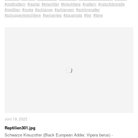
#glattnattern
#isartal
#kriechtier
#kriechtiere
#nattern
#naturfotografie
#reptilien
#rocks
#schlange
#schlangen
#schlingnatter
#schuppenkriechtiere
#serpentes
#squamata
#tier
#tiere
Juni 19, 2022
Reptilien301.jpg
Schwarze Kreuzotter (Black European Adder, Vipera berus) -