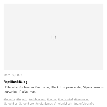
März 30, 2026
Reptilien358.jpg
Höllenotter (Schwarze Kreuzotter, Black European adder, Vipera berus) -
Isarwinkel, PicNo. re358
#bavaria
#bayern
#echte ottern
#isartal
#isarwinkel
#kreuzotter
#kriechtier
#kriechtiere
#melanismus
#melanistisch
#naturfotografie