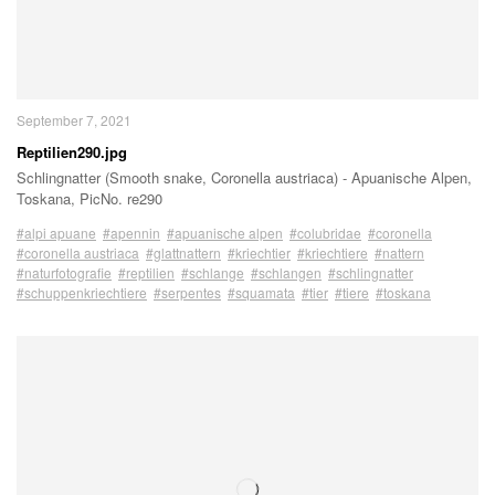
September 7, 2021
Reptilien290.jpg
Schlingnatter (Smooth snake, Coronella austriaca) - Apuanische Alpen,
Toskana, PicNo. re290
#alpi apuane
#apennin
#apuanische alpen
#colubridae
#coronella
#coronella austriaca
#glattnattern
#kriechtier
#kriechtiere
#nattern
#naturfotografie
#reptilien
#schlange
#schlangen
#schlingnatter
#schuppenkriechtiere
#serpentes
#squamata
#tier
#tiere
#toskana