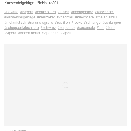
Karwendelgebirge, PicNo. re301
#bavaria
#bayern
#echte ottern
#felsen
#hochgebirge
#karwendel
#karwendelgebirge
#kreuzotter
#kriechtier
#kriechtiere
#melanismus
#melanistisch
#naturfotografie
#reptilien
#rocks
#schlange
#schlangen
#schuppenkriechtiere
#schwarz
#serpentes
#squamata
#tier
#tiere
#vipera
#vipera berus
#viperidae
#vipern