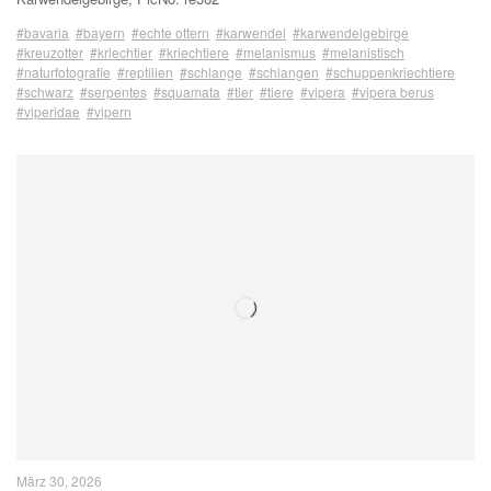
#bavaria
#bayern
#echte ottern
#karwendel
#karwendelgebirge
#kreuzotter
#kriechtier
#kriechtiere
#melanismus
#melanistisch
#naturfotografie
#reptilien
#schlange
#schlangen
#schuppenkriechtiere
#schwarz
#serpentes
#squamata
#tier
#tiere
#vipera
#vipera berus
#viperidae
#vipern
März 30, 2026