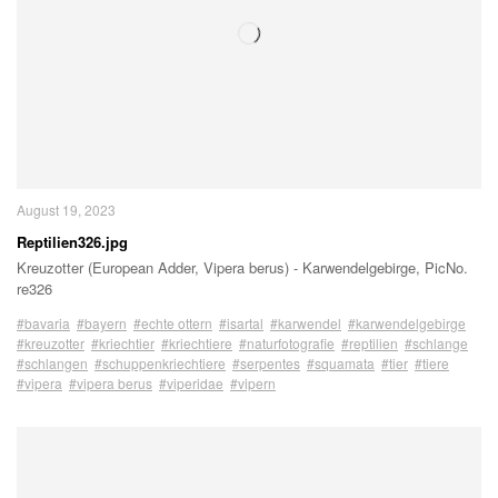
August 19, 2023
Reptilien326.jpg
Kreuzotter (European Adder, Vipera berus) - Karwendelgebirge, PicNo.
re326
#bavaria
#bayern
#echte ottern
#isartal
#karwendel
#karwendelgebirge
#kreuzotter
#kriechtier
#kriechtiere
#naturfotografie
#reptilien
#schlange
#schlangen
#schuppenkriechtiere
#serpentes
#squamata
#tier
#tiere
#vipera
#vipera berus
#viperidae
#vipern