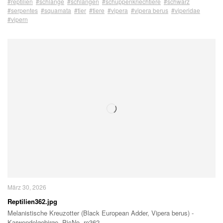
#reptilien
#schlange
#schlangen
#schuppenkriechtiere
#schwarz
#serpentes
#squamata
#tier
#tiere
#vipera
#vipera berus
#viperidae
#vipern
März 30, 2026
Reptilien362.jpg
Melanistische Kreuzotter (Black European Adder, Vipera berus) -
Karwendelgebirge, PicNo. re362