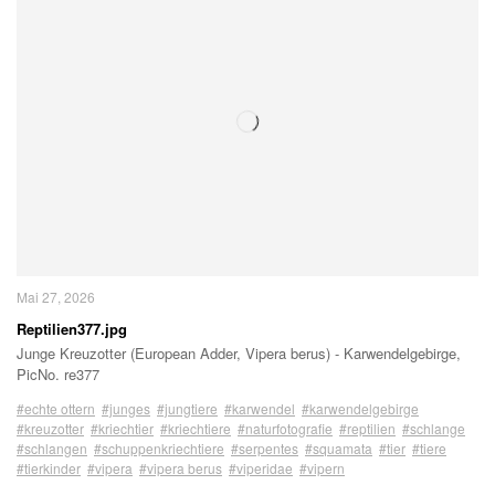
Mai 27, 2026
Reptilien377.jpg
Junge Kreuzotter (European Adder, Vipera berus) - Karwendelgebirge,
PicNo. re377
#echte ottern
#junges
#jungtiere
#karwendel
#karwendelgebirge
#kreuzotter
#kriechtier
#kriechtiere
#naturfotografie
#reptilien
#schlange
#schlangen
#schuppenkriechtiere
#serpentes
#squamata
#tier
#tiere
#tierkinder
#vipera
#vipera berus
#viperidae
#vipern