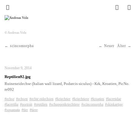
© Andreas Volz
scincomorpha
Neuer
Älter
November 9, 2014
Reptilien92.jpg
Ruineneidechse (Italian wall lizard, Podarcis siculus) - Krk, Kroatien, PicNo.
re092
#echse
#echsen
#echte eidechsen
#kriechtier
#kriechtiere
#kroatien
#lacertidae
#lacertilia
#portrait
#reptilien
#schuppenkriechtiere
#scincomorpha
#skinkartige
#squamata
#tier
#tiere