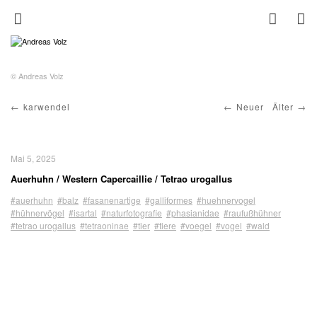
© Andreas Volz
karwendel
Neuer
Älter
Mai 5, 2025
Auerhuhn / Western Capercaillie / Tetrao urogallus
#auerhuhn
#balz
#fasanenartige
#galliformes
#huehnervogel
#hühnervögel
#isartal
#naturfotografie
#phasianidae
#raufußhühner
#tetrao urogallus
#tetraoninae
#tier
#tiere
#voegel
#vogel
#wald