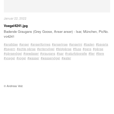
Januar 22, 2022
Voegel4241.jpg
Badende Graugans (Grey Goose, Anser anser) - Isar, München, PicNo.
vo4241
#anatidae
#anser
#anseriformes
#anserinae
#anserini
#baden
#bavaria
#bayern
#echte gänse
#entenvögel
#feldgänse
#fluss
#gans
#gänse
#gänsevögel
#gewässer
#graugans
#isar
#naturfotografie
#tier
#tiere
#voegel
#vogel
#wasser
#wasservögel
#water
© Andreas Volz