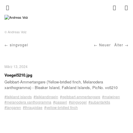
© Andreas Volz
singvogel
Neuer
Älter
März 13, 2024
Voegel5210.jpg
Gelbbart-Ammertangare (Yellow-bridled finch, Melanodera
xanthogramma) - Bleaker Island, Falkland Islands, PicNo. vo5210
#falkland islands
#falklandinseln
#gelbbart-ammertangare
#malwinen
#melanodera xanthogramma
#passeri
#singvogel
#subantarktis
#tangaren
#thraupidae
#yellow-bridled finch