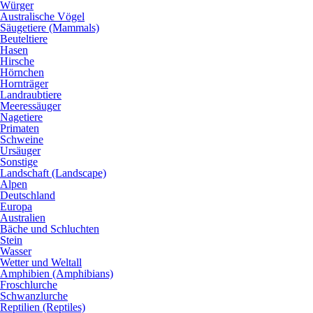
Würger
Australische Vögel
Säugetiere (Mammals)
Beuteltiere
Hasen
Hirsche
Hörnchen
Hornträger
Landraubtiere
Meeressäuger
Nagetiere
Primaten
Schweine
Ursäuger
Sonstige
Landschaft (Landscape)
Alpen
Deutschland
Europa
Australien
Bäche und Schluchten
Stein
Wasser
Wetter und Weltall
Amphibien (Amphibians)
Froschlurche
Schwanzlurche
Reptilien (Reptiles)