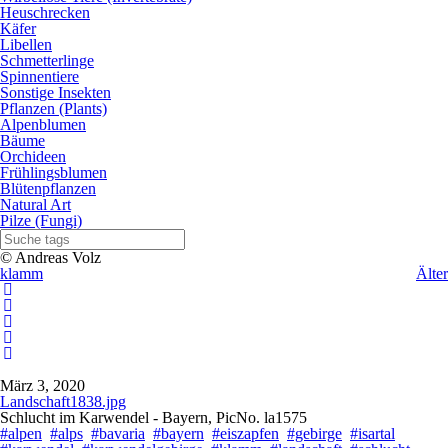
Heuschrecken
Käfer
Libellen
Schmetterlinge
Spinnentiere
Sonstige Insekten
Pflanzen (Plants)
Alpenblumen
Bäume
Orchideen
Frühlingsblumen
Blütenpflanzen
Natural Art
Pilze (Fungi)
© Andreas Volz
klamm
Älter
März 3, 2020
Landschaft1838.jpg
Schlucht im Karwendel - Bayern, PicNo. la1575
#alpen
#alps
#bavaria
#bayern
#eiszapfen
#gebirge
#isartal