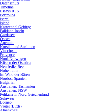
Datenschutz
Timeline
Essays RSS
Portfolios
Isartal
Island
Karwendel Gebirge
Falkland Inseln
Gardasee
Ostsee
Apennin
Korsika und Sardinien
Vinschgau
Provence
Nord-Norwegen
Küsten der Ostadria
Neusiedler See
Hohe Tauern
Im Wald der Bären
Nordost-Spanien
Bulgarien
Australien, Tasmanien
Australien, NSW
Pelikane in Nord-Griechenland
Sulawesi
Borneo
Vögel (Birds)
Alpenvögel