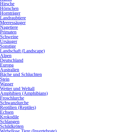
Hirsche
Hörnchen
Hornträger
Landraubtiere
Meeressäuger
Nagetiere
Primaten
Schweine
Ursäuger
Sonstige
Landschaft (Landscape)
Alpen
Deutschland
Europa
Australien
Bäche und Schluchten
Stein
Wasser
Wetter und Weltall
Amphibien (Amphibians)
Froschlurche
Schwanzlurche
Reptilien (Reptiles)
Echsen
Krokodile
Schlangen
Schildkröten
Wirbellose Tiere (Invertebrate)