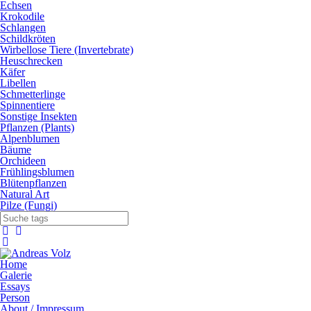
Echsen
Krokodile
Schlangen
Schildkröten
Wirbellose Tiere (Invertebrate)
Heuschrecken
Käfer
Libellen
Schmetterlinge
Spinnentiere
Sonstige Insekten
Pflanzen (Plants)
Alpenblumen
Bäume
Orchideen
Frühlingsblumen
Blütenpflanzen
Natural Art
Pilze (Fungi)
Home
Galerie
Essays
Person
About / Impressum