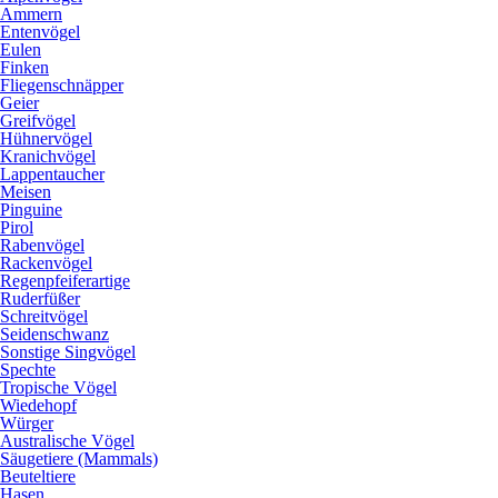
Ammern
Entenvögel
Eulen
Finken
Fliegenschnäpper
Geier
Greifvögel
Hühnervögel
Kranichvögel
Lappentaucher
Meisen
Pinguine
Pirol
Rabenvögel
Rackenvögel
Regenpfeiferartige
Ruderfüßer
Schreitvögel
Seidenschwanz
Sonstige Singvögel
Spechte
Tropische Vögel
Wiedehopf
Würger
Australische Vögel
Säugetiere (Mammals)
Beuteltiere
Hasen