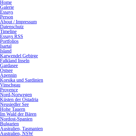
Home
Galerie
Essays
Person
About / Impressum
Datenschutz
Timeline
Essays RSS
Portfolios
Isartal
Island
Karwendel Gebirge
Falkland Inseln
Gardasee
Ostsee
Apennin
Korsika und Sardinien
Vinschgau
Provence
Nord-Norwegen
Küsten der Ostadria
Neusiedler See
Hohe Tauern
Im Wald der Bären
Nordost-Spanien
Bulgarien
Australien, Tasmanien
Australien, NSW