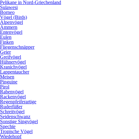
Pelikane in Nord-Griechenland
Sulawesi
Borneo
Vögel (Birds)
Alpenvögel
Ammern
Entenvögel
Eulen
Finken
Fliegenschnäpper
Geier
Greifvögel
Hühnervögel
Kranichvögel
Lappentaucher
Meisen
Pinguine
Pirol
Rabenvögel
Rackenvögel
Regenpfeiferartige
Ruderfüßer
Schreitvögel
Seidenschwanz
Sonstige Singvögel
Spechte
Tropische Vögel
Wiedehopf