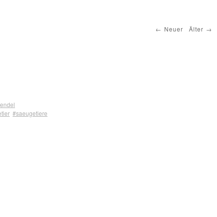
Neuer
Älter
endel
tier
#saeugetiere