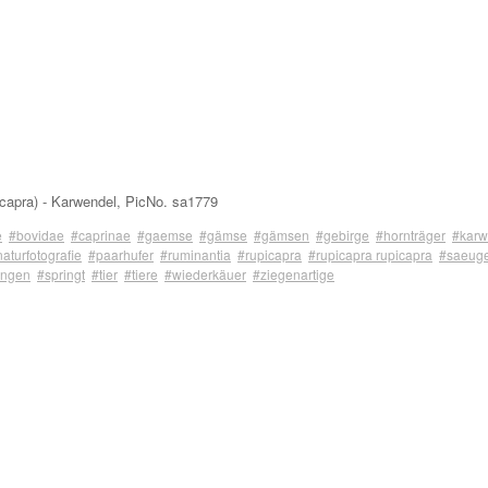
capra) - Karwendel, PicNo. sa1779
e
#bovidae
#caprinae
#gaemse
#gämse
#gämsen
#gebirge
#hornträger
#karw
aturfotografie
#paarhufer
#ruminantia
#rupicapra
#rupicapra rupicapra
#saeuge
ingen
#springt
#tier
#tiere
#wiederkäuer
#ziegenartige