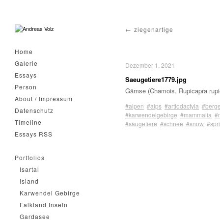
ziegenartige
Home
Galerie
Dezember 1, 2021
Essays
Saeugetiere1779.jpg
Person
Gämse (Chamois, Rupicapra rupi
About / Impressum
#alpen
#alps
#artiodactyla
#berg
Datenschutz
#karwendelgebirge
#mammalia
#n
Timeline
#säugetiere
#schnee
#snow
#spr
Essays RSS
Portfolios
Isartal
Island
Karwendel Gebirge
Falkland Inseln
Gardasee