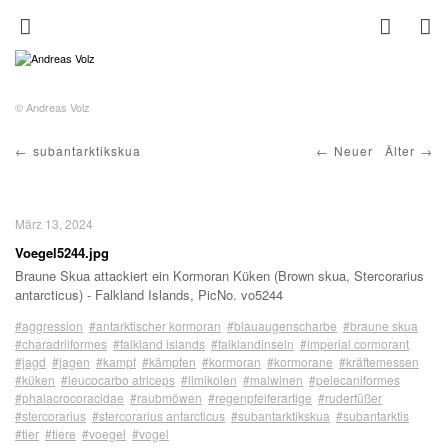
© Andreas Volz
subantarktikskua
Neuer
Älter
März 13, 2024
Voegel5244.jpg
Braune Skua attackiert ein Kormoran Küken (Brown skua, Stercorarius
antarcticus) - Falkland Islands, PicNo. vo5244
#aggression
#antarktischer kormoran
#blauaugenscharbe
#braune skua
#charadriiformes
#falkland islands
#falklandinseln
#imperial cormorant
#jagd
#jagen
#kampf
#kämpfen
#kormoran
#kormorane
#kräftemessen
#küken
#leucocarbo atriceps
#limikolen
#malwinen
#pelecaniformes
#phalacrocoracidae
#raubmöwen
#regenpfeiferartige
#ruderfüßer
#stercorarius
#stercorarius antarcticus
#subantarktikskua
#subantarktis
#tier
#tiere
#voegel
#vogel