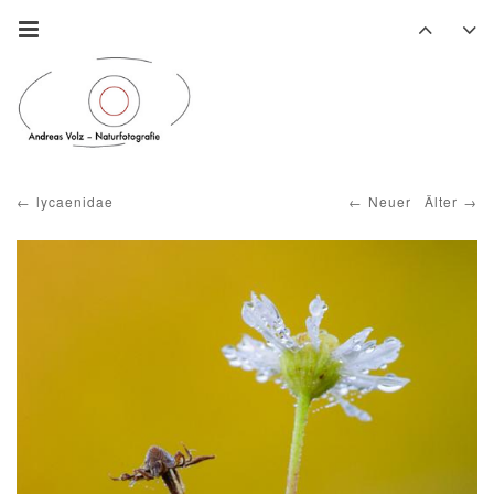
lycaenidae
Neuer
Älter