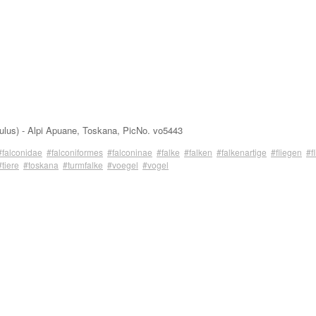
culus) - Alpi Apuane, Toskana, PicNo. vo5443
#falconidae
#falconiformes
#falconinae
#falke
#falken
#falkenartige
#fliegen
#f
#tiere
#toskana
#turmfalke
#voegel
#vogel