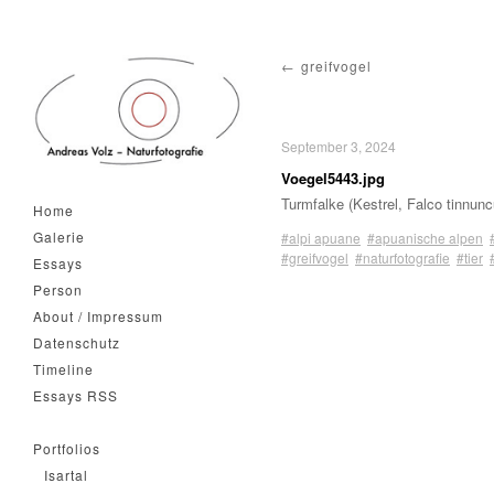
greifvogel
September 3, 2024
Voegel5443.jpg
Turmfalke (Kestrel, Falco tinnun
Home
Galerie
#alpi apuane
#apuanische alpen
#greifvogel
#naturfotografie
#tier
Essays
Person
About / Impressum
Datenschutz
Timeline
Essays RSS
Portfolios
Isartal