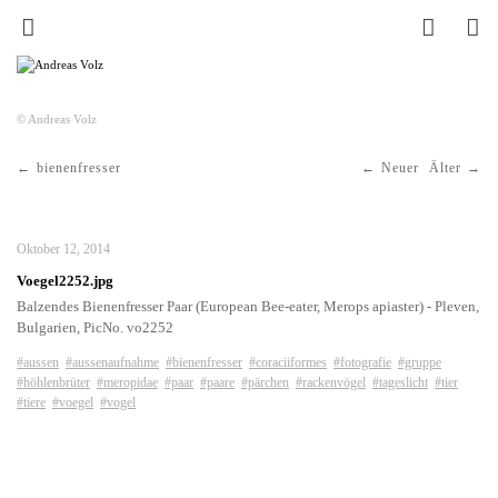
© Andreas Volz
bienenfresser
Neuer
Älter
Oktober 12, 2014
Voegel2252.jpg
Balzendes Bienenfresser Paar (European Bee-eater, Merops apiaster) - Pleven,
Bulgarien, PicNo. vo2252
#aussen
#aussenaufnahme
#bienenfresser
#coraciiformes
#fotografie
#gruppe
#höhlenbrüter
#meropidae
#paar
#paare
#pärchen
#rackenvögel
#tageslicht
#tier
#tiere
#voegel
#vogel