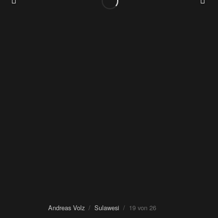
Andreas Volz
/
Sulawesi
/ 19 von 26