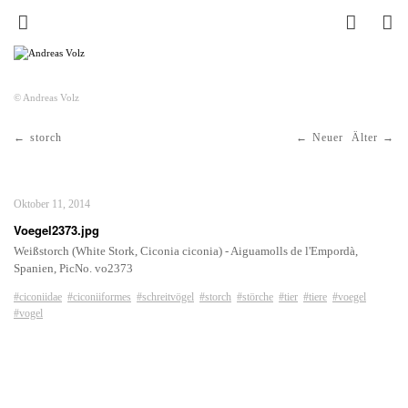
© Andreas Volz
storch
Neuer
Älter
Oktober 11, 2014
Voegel2373.jpg
Weißstorch (White Stork, Ciconia ciconia) - Aiguamolls de l'Empordà,
Spanien, PicNo. vo2373
#ciconiidae
#ciconiiformes
#schreitvögel
#storch
#störche
#tier
#tiere
#voegel
#vogel