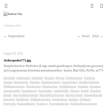
© Andreas Volz
fluginsekten
Neuer
Älter
August 26, 2019
Arthropoden775.jpg
Sumpfschrecken Weibchen (Large marsh grasshopper, Stethophyma grossum)
auf Lungenenzian (Gentiana pneumonanthe) - Isartal, Bad Tölz, PicNo. ar775
#acrididae
#arthropoda
#asteriden
#bavaria
#bayern
#bedecktsamer
#caelifera
#enzian
#enzianartige
#enziane
#enziangewächse
#euasteriden i
#eudikotyledonen
#feldheuschrecken
#feuchtwiese
#fluginsekten
#gefäßpflanzen
#gentiana
#gentiana
pneumonanthe
#gentianaceae
#gentianales
#gliederfüßer
#insecta
#insekt
#insekten
#isartal
#kerneudikotyledonen
#kurzfühlerschrecken
#lungen-enzian
#magnoliopsida
#neoptera
#neuflügler
#ödlandschrecken
#oedipodinae
#pflanze
#pflanzen
#pterygota
#samenpflanzen
#sonstwo
#spermatophytina
#stethophyma grossum